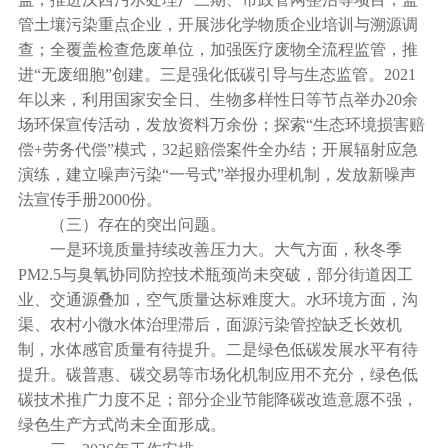
管土壤污染重点企业，开展涉化学物质企业培训与溯源调
查；全覆盖检查危废单位，加强医疗废物全流程监管，推
进“无废细胞”创建。三是强化低碳引导与生态监管。2021
年以来，利用国家安全日、生物多样性日等节点举办20余
场环保宣传活动，发放资料万余份；探索“生态环境损害赔
偿+劳务代偿”模式，32起赔偿案件全办结；开展辐射应急
演练，建立噪声污染“一号式”举报办理机制，发放新噪声
法宣传手册2000份。
（三）存在的突出问题。
一是环境质量持续改善压力大。大气方面，秋冬季
PM2.5与臭氧协同防控技术瓶颈尚未突破，部分街道因工
业、交通源叠加，空气质量达标难度大。水环境方面，沟
渠、农村小微水体治理滞后，面源污染管控缺乏长效机
制，水体感官质量有待提升。二是绿色低碳发展水平有待
提升。碳普惠、碳交易等市场化机制应用不充分，绿色低
碳技术推广力度不足；部分企业节能降碳改造意愿不强，
绿色生产方式尚未全面形成。