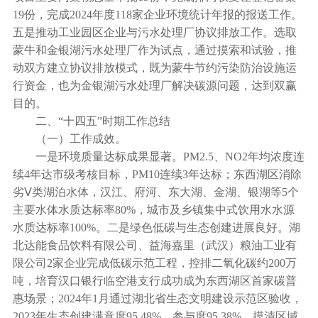
19份，完成2024年度118家企业环境统计年报的报送工作。
五是推动工业园区企业与污水处理厂协议排放工作。选取
蒙牛和金银湖污水处理厂作为试点，通过摸索和试验，推
动双方建立协议排放模式，既为蒙牛节约污染防治设施运
行资金，也为金银湖污水处理厂解决碳源问题，达到双赢
目的。
二、“十四五”时期工作总结
（一）工作成效。
一是环境质量达标成果显著。PM2.5、NO2年均浓度连
续4年达市级考核目标，PM10连续3年达标；东西湖区消除
劣Ⅴ类湖泊水体，汉江、府河、东大湖、金湖、银湖等5个
主要水体水质达标率80%，城市及乡镇集中式饮用水水源
水质达标率100%。二是绿色低碳与生态创建进展良好。湖
北达能食品饮料有限公司、益海嘉里（武汉）粮油工业有
限公司2家企业完成低碳示范工程，控排二氧化碳约200万
吨，培育汉口银行临空港支行成功成为东西湖区首家碳普
惠场景；2024年1月通过湖北省生态文明建设示范区验收，
2023年生态创建满意度95.48%、参与度95.38%，摸清区域