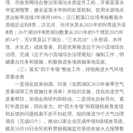
理、市政管网综合整治等湖泊水质提升工程，开展蓝藻水
华监测预警，健全蓝藻水华协同处置机制。饮用水源地水
质达标率连续5年保持100%；汉江舵落口出境考核断面水
质稳定达到Ⅱ类，汉北河、沦河水质从2021年的Ⅳ类提升至
Ⅲ类；26个湖泊中Ⅲ类湖泊数量从2021年的5个增至2025年
的14个，无Ⅴ类及以下湖泊，“三水共治”（水资源、水环
境、水生态）成效显著。四是统筹推进总干沟小流域综合
治理。完成《总干沟小流域综合治理规划》编制工作，明
确重点任务和措施，积极推进各项措施落地见效。
（三）落实“四个专项”整改工作，持续推进大气环境
质量改善
一是强化统筹协调。印发《东西湖区2025年春季空气
质量保障工作措施任务清单》并组织实施，优化街道空气
质量帮扶，加强会商研判和联动。二是强化目标导向。紧
盯年度目标，同向发力。对“四大专项”和双随机检查发现
和反馈的问题线索不折不扣处理。组织推进70个大气治理
项目（完成65个）。推动12家企业完成申报B级绩效等级。
截至10月10日全区秸秆禁烧视频监控系统有效火点报警数