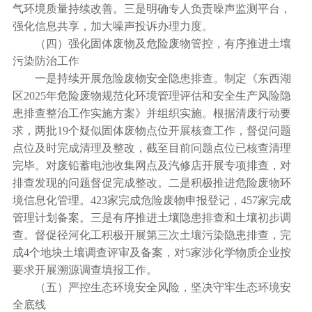
气环境质量持续改善。三是明确专人负责噪声监测平台，
强化信息共享，加大噪声投诉办理力度。
（四）强化固体废物及危险废物管控，有序推进土壤
污染防治工作
一是持续开展危险废物安全隐患排查。制定《东西湖
区2025年危险废物规范化环境管理评估和安全生产风险隐
患排查整治工作实施方案》并组织实施。根据清废行动要
求，两批19个疑似固体废物点位开展核查工作，督促问题
点位及时完成清理及整改，截至目前问题点位已核查清理
完毕。对废铅蓄电池收集网点及汽修店开展专项排查，对
排查发现的问题督促完成整改。二是积极推进危险废物环
境信息化管理。423家完成危险废物申报登记，457家完成
管理计划备案。三是有序推进土壤隐患排查和土壤初步调
查。督促径河化工积极开展第三次土壤污染隐患排查，完
成4个地块土壤调查评审及备案，对5家涉化学物质企业按
要求开展溯源调查填报工作。
（五）严控生态环境安全风险，坚决守牢生态环境安
全底线