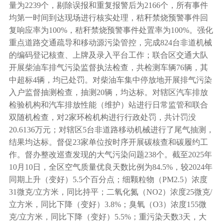
量为2239个，剔除误报和重复报警后为2166个，所有事件
均第一时间到达现场进行核实处理，秸秆禁烧预警事件回
复响应率为100%，秸秆禁烧预警事件处置率为100%。强化
重点道路交通疏导和移动源污染管控，完成824台非道机械
的编码登记核查、上牌及录入平台工作；联合区交通大队
开展柴油车排气污染监督执法检查，共检测车辆76辆，其
中超标4辆，均已处罚。对柴油车集中停放地开展排气污染
入户监督抽测检查，抽测20辆，均达标。对辖区汽车排放
检验机构和汽车排放性能（维护）站进行日常监管和联合
双随机检查，对2家环检机构进行行政处罚，共计罚没
20.6136万元；对辖区5台非道路移动机械进行了尾气抽测，
结果均达标。督促23家单位按时序开展碳核查和碳履约工
作。督办整改巡查发现的大气污染问题238个。截至2025年
10月10日，全区空气质量优良天数比例为84.5%，较2024年
同期上升（变好）5.5个百分点；细颗粒物（PM2.5）浓度
31微克/立方米，同比持平；二氧化氮（NO2）浓度25微克/
立方米，同比下降（变好）3.8%；臭氧（O3）浓度155微
克/立方米，同比下降（变好）5.5%；重污染天数3天，大