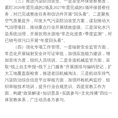
（三）推进污染防治攻坚。一是攻坚环保督察整改，
紧盯2026年需完成的2项及2027年需完成的1项环保督察任
务，对已完成整改任务和信访件开展“回头看”。二是聚焦
空气质量提升，印发大气污染防治攻坚方案，谋划推动大
气治理项目，推动重点行业开展绩效提级。三是深化水污
染系统治理，开展饮用水源地“常态化巡查+季度监测”，对
已销号排污口开展“年度回头看”。
（四）强化专项工作管理。一是辐射安全监管方面，
常态化开展辐射安全许可证审批，加强应急能力建设，增
加宣传力度，组织人员培训。二是非道机械监管方面，采
取“线上自主申报+线下上门服务”开展摸排与编码登记，扩
大工地覆盖面检查，推进老旧机械淘汰。三是机动车排气
污染防治综合信息平台审核方面，加强环检机构监控，组
织审核技术培训，提升行业合规意识。四是宣教工作方
面，构建“政策解读+知识普及+实践参与+文化传播”四位一
体宣教体系，广泛动员各方参与。