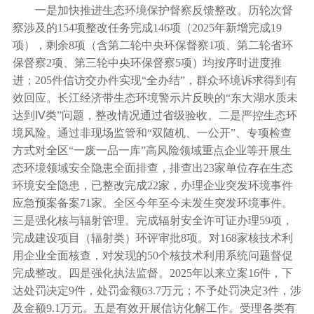
一是加快推进生态环境保护督察反馈整改。历轮次督
察涉及的154项整改任务完成146项（2025年新增完成19
项），剩余8项（含第二轮中央环保督察1项、第二轮省环
保督察2项、第三轮中央环保督察5项）均按序时进度推
进；205件信访交办件实现“全办结”，群众环境诉求得到有
效回应。长江经济带生态环境警示片反映的“东大湖水质未
达到Ⅳ类”问题，整改情况通过省级验收。二是严控生态环
境风险。通过非现场监管和“双随机、一公开”、专项检查
方式对全区“一废一品一库”高风险领域重点企业等开展生
态环境领域安全隐患全面排查，排查出23家单位存在生态
环境安全隐患，已整改完成22家，办理企业突发环境事件
应急预案备案71家。全区今年至今未发生突发环境事件。
三是强化核与辐射管理。完成辐射安全许可证办理59项，
完成建设项目（辐射类）环评审批8项。对168家核技术利
用企业全面核查，对发现的50个核技术利用系统问题督促
完成整改。四是强化执法监督。2025年以来立案16件，下
达处罚决定9件，处罚金额63.7万元；不予处罚决定3件，涉
及金额9.1万元。五是有效开展信访化解工作。受理各类有