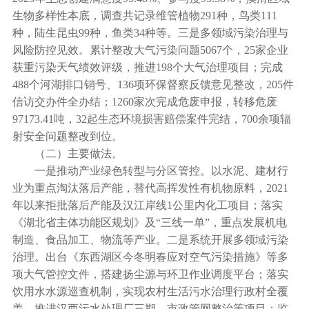
生物多样性本底，调查共记录维管植物291种，鸟类111
种，陆生昆虫99种，鱼类34种等。三是多领域污染治理与
风险防控见效。累计整改大气污染问题5067个，25家企业
获重污染天气绩效评级，推进198个大气治理项目；完成
488个河湖排口销号、136项环保督察反馈意见整改，205件
信访交办件全办结；1260家次完成危废申报，转移危废
97173.41吨，32起生态环境损害赔偿案件完结，700余项辐
射安全问题整改到位。
（二）主要做法。
一是推动产业绿色转型与分区管控。以水泥、建材行
业为重点淘汰落后产能，替代高挥发性有机物原料，2021
年以来拒批落后产能及汉江岸线1公里内化工项目；落实
《湖北省主体功能区规划》及“三线一单”，重点发展机电
制造、食品加工、物流等产业。二是系统开展多领域污染
治理。出台《东西湖区今冬明春应对空气污染措施》等多
项大气管控文件，搭建扬尘源与环卫作业调度平台；落实
饮用水水源巡查机制，实现农村生活污水治理行政村全覆
盖，推进汉西污水处理厂三期、市政管网整治等项目；监