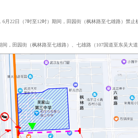
0分），6月22日（7时至12时）期间，田园街（枫林路至七雄路）禁
力考试期间，田园街（枫林路至七雄路）、七雄路（107国道至东吴