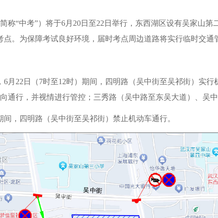
下简称“中考”）将于6月20日至22日举行，东西湖区设有吴家
考点。为保障考试良好环境，届时考点周边道路将实行临时交通
0分），6月22日（7时至12时）期间，四明路（吴中街至吴祁街
向通行，并视情进行管控；三秀路（吴中路至东吴大道）、吴中
考试期间，四明路（吴中街至吴祁街）禁止机动车通行。