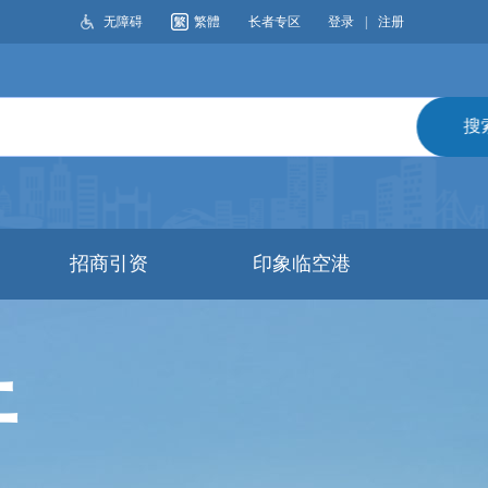
无障碍
繁體
长者专区
登录
|
注册
搜索
招商引资
印象临空港
开