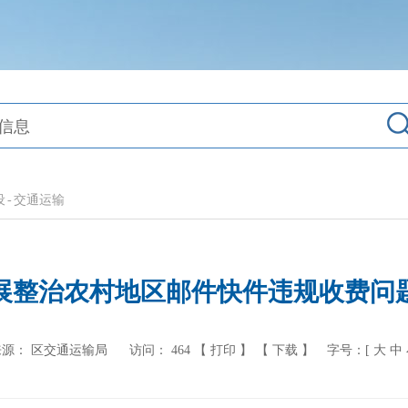
设
-
交通运输
展整治农村地区邮件快件违规收费问
来源： 区交通运输局
访问：
464
【 打印 】
【 下载 】
字号：[
大
中