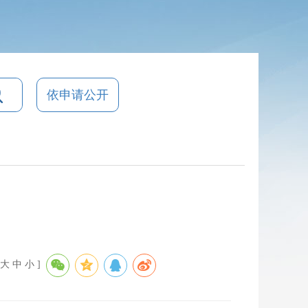
依申请公开
大
中
小
]