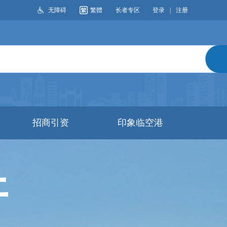
无障碍
繁體
长者专区
登录
|
注册
搜索
招商引资
印象临空港
开