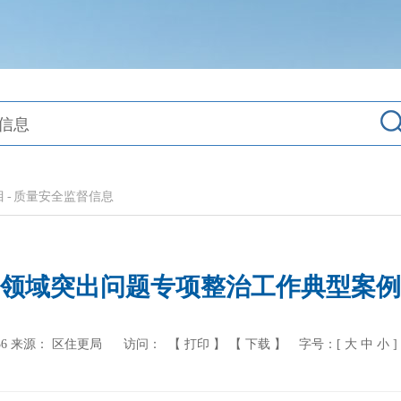
目
-
质量安全监督信息
领域突出问题专项整治工作典型案例（
6
来源： 区住更局
访问：
【 打印 】
【 下载 】
字号：[
大
中
小
]