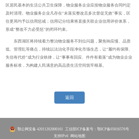
区居民基本的生活公共卫生保障，物业服务企业应按物业服务合同约定
及时清理。物业服务企业凡存在“未落实整改且多次督促无效”事实，区
住更局均予以信用惩戒；信用记分结果将直接关联企业信用评价体系，
形成“整改不力必受惩”的闭环约束。
东西湖区将持续着力整治物业服务不到位问题，聚焦响应慢、品质
低、管理乱等痛点，持续以法治化手段净化市场生态，让“履约有保障、
失信有代价”成为行业铁律，让“事事有回应、件件有着落”成为物业企业
服务标准，为构建人民满意的高品质生活空间筑牢根基。
返回
鄂公网安备 42011202000161
工信部ICP备案号：鄂ICP备05016576号
支持IPv6
网站地图