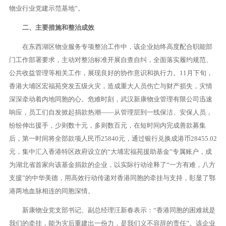
物业行业党建示范基地”。
二、主要措施和整治成效
在东西湖区物业服务专项整治工作中，该企业始终高度配合职能部
门工作部署要求，主动对整治标准开展自查自纠，全面落实履约规范、
公共收益管理等相关工作，展现良好的协作意识和执行力。11月下旬，
香港大埔区宏福苑突发五级火灾，造成重大人员伤亡与财产损失，灾情
深深牵动着内地同胞的心。危难时刻，武汉新康物业管理有限公司迅速
响应，员工们自发掀起捐款热潮——从管理层到一线保洁、安保人员，
纷纷伸出援手，少则数十元，多则数百元，在短时间内完成善款募集
后，第一时间将全部款项人民币25840元，通过银行兑换成港币28455.02
元，集中汇入香港特区政府设立的“大埔宏福苑援助基金”专属账户，成
为湖北省首家向该基金捐款的企业，以实际行动诠释了“一方有难，八方
支援”的中华美德，用高效行动传递对香港同胞的牵挂与支持，彰显了鄂
港两地血脉相连的同胞深情。
新康物业党支部书记、副总经理汪新春表示：“香港同胞的困难就是
我们的牵挂，能为灾后重建出一份力，是我们义不容辞的责任”。该企业