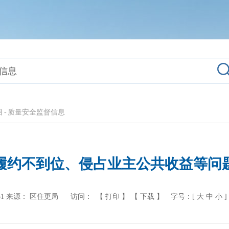
目
-
质量安全监督信息
履约不到位、侵占业主公共收益等问
1
来源： 区住更局
访问：
【 打印 】
【 下载 】
字号：[
大
中
小
]