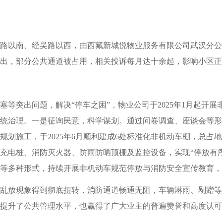
路以南、经吴路以西，由西藏新城悦物业服务有限公司武汉分公
出，部分公共通道被占用，相关投诉每月达十余起，影响小区正
等突出问题，解决“停车之困”，物业公司于2025年1月起开
统治理。一是征询民意，科学谋划。通过问卷调查、座谈会等形
划施工，于2025年6月顺利建成6处标准化非机动车棚，总占地面
充电桩、消防灭火器、防雨防晒顶棚及监控设备，实现“停放有
等多种形式，持续开展非机动车规范停放与消防安全宣传教育，
乱放现象得到彻底扭转，消防通道畅通无阻，车辆淋雨、剐蹭等
提升了公共管理水平，也赢得了广大业主的普遍赞誉和高度认可