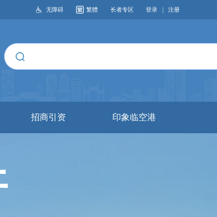
无障碍
繁體
长者专区
登录
|
注册
搜索
招商引资
印象临空港
开