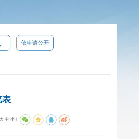
依申请公开
览表
大
中
小
]