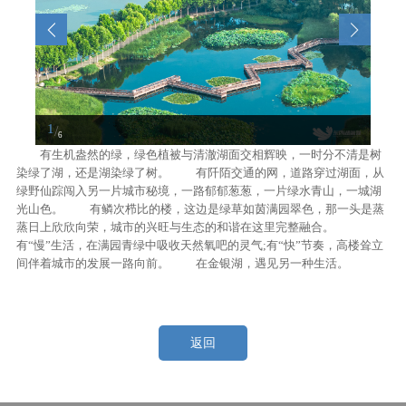
1
/
6
有生机盎然的绿，绿色植被与清澈湖面交相辉映，一时分不清是树
染绿了湖，还是湖染绿了树。 有阡陌交通的网，道路穿过湖面，从
绿野仙踪闯入另一片城市秘境，一路郁郁葱葱，一片绿水青山，一城湖
光山色。 有鳞次栉比的楼，这边是绿草如茵满园翠色，那一头是蒸
蒸日上欣欣向荣，城市的兴旺与生态的和谐在这里完整融合。
有“慢”生活，在满园青绿中吸收天然氧吧的灵气;有“快”节奏，高楼耸立
间伴着城市的发展一路向前。 在金银湖，遇见另一种生活。
返回