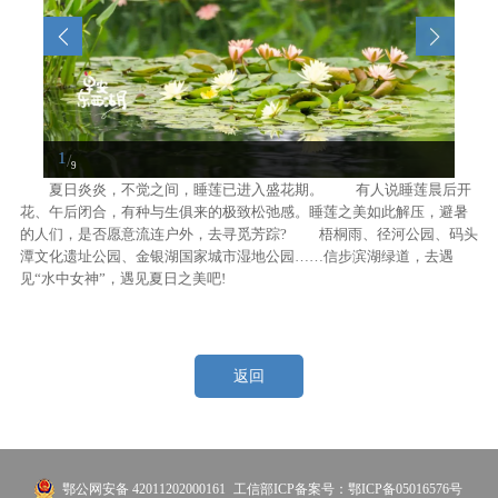
1
/
9
夏日炎炎，不觉之间，睡莲已进入盛花期。 有人说睡莲晨后开
花、午后闭合，有种与生俱来的极致松弛感。睡莲之美如此解压，避暑
的人们，是否愿意流连户外，去寻觅芳踪? 梧桐雨、径河公园、码头
潭文化遗址公园、金银湖国家城市湿地公园……信步滨湖绿道，去遇
见“水中女神”，遇见夏日之美吧!
返回
鄂公网安备 42011202000161
工信部ICP备案号：鄂ICP备05016576号