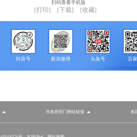
扫码查看手机版
[打印]
[下载]
[收藏]
抖音号
新浪微博
头条号
百
市政府部门网站链接
各
政府部门网站
各区政府部门网站
推荐访问网站
国家发展和改革委员会
教育部
5016576号
支持IPv6
网站地图