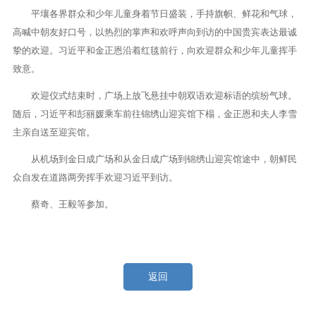
平壤各界群众和少年儿童身着节日盛装，手持旗帜、鲜花和气球，
高喊中朝友好口号，以热烈的掌声和欢呼声向到访的中国贵宾表达最诚
挚的欢迎。习近平和金正恩沿着红毯前行，向欢迎群众和少年儿童挥手
致意。
欢迎仪式结束时，广场上放飞悬挂中朝双语欢迎标语的缤纷气球。
随后，习近平和彭丽媛乘车前往锦绣山迎宾馆下榻，金正恩和夫人李雪
主亲自送至迎宾馆。
从机场到金日成广场和从金日成广场到锦绣山迎宾馆途中，朝鲜民
众自发在道路两旁挥手欢迎习近平到访。
蔡奇、王毅等参加。
返回