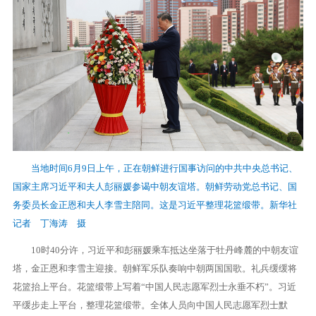
当地时间6月9日上午，正在朝鲜进行国事访问的中共中央总书记、
国家主席习近平和夫人彭丽媛参谒中朝友谊塔。朝鲜劳动党总书记、国
务委员长金正恩和夫人李雪主陪同。这是习近平整理花篮缎带。新华社
记者 丁海涛 摄
10时40分许，习近平和彭丽媛乘车抵达坐落于牡丹峰麓的中朝友谊
塔，金正恩和李雪主迎接。朝鲜军乐队奏响中朝两国国歌。礼兵缓缓将
花篮抬上平台。花篮缎带上写着“中国人民志愿军烈士永垂不朽”。习近
平缓步走上平台，整理花篮缎带。全体人员向中国人民志愿军烈士默