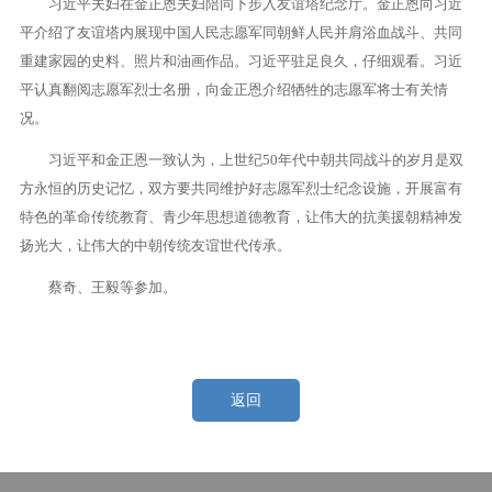
习近平夫妇在金正恩夫妇陪同下步入友谊塔纪念厅。金正恩向习近
平介绍了友谊塔内展现中国人民志愿军同朝鲜人民并肩浴血战斗、共同
重建家园的史料、照片和油画作品。习近平驻足良久，仔细观看。习近
平认真翻阅志愿军烈士名册，向金正恩介绍牺牲的志愿军将士有关情
况。
习近平和金正恩一致认为，上世纪50年代中朝共同战斗的岁月是双
方永恒的历史记忆，双方要共同维护好志愿军烈士纪念设施，开展富有
特色的革命传统教育、青少年思想道德教育，让伟大的抗美援朝精神发
扬光大，让伟大的中朝传统友谊世代传承。
蔡奇、王毅等参加。
返回