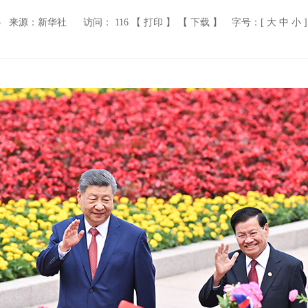
5
来源：新华社
访问：
116
【 打印 】
【 下载 】
字号：[
大
中
小
]