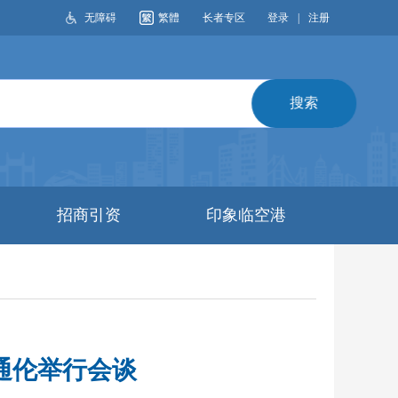
无障碍
繁體
长者专区
登录
|
注册
搜索
招商引资
印象临空港
通伦举行会谈