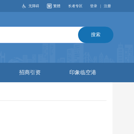
无障碍
繁體
长者专区
登录
|
注册
搜索
招商引资
印象临空港