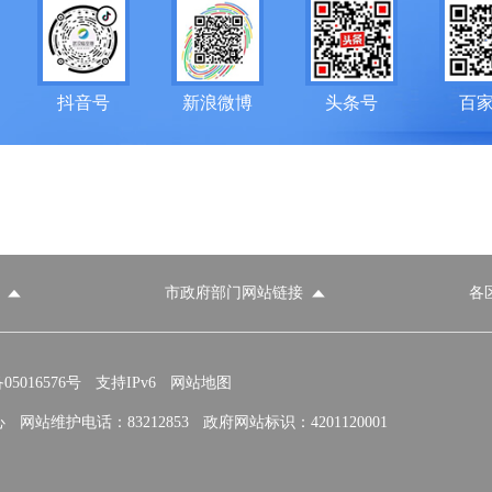
抖音号
新浪微博
头条号
百
市政府部门网站链接
各
政府部门网站
各区政府部门网站
推荐访问网站
国家发展和改革委员会
教育部
5016576号
支持IPv6
网站地图
心
网站维护电话：83212853
政府网站标识：4201120001
民政部
司法部