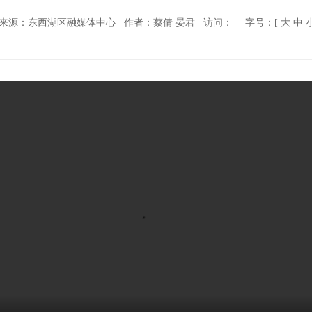
来源：东西湖区融媒体中心
作者：蔡倩 晏君
访问：
字号：[
大
中