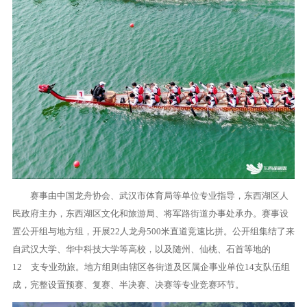
赛事由中国龙舟协会、武汉市体育局等单位专业指导，东西湖区人
民政府主办，东西湖区文化和旅游局、将军路街道办事处承办。赛事设
置公开组与地方组，开展22人龙舟500米直道竞速比拼。公开组集结了来
自武汉大学、华中科技大学等高校，以及随州、仙桃、石首等地的
12 支专业劲旅。地方组则由辖区各街道及区属企事业单位14支队伍组
成，完整设置预赛、复赛、半决赛、决赛等专业竞赛环节。