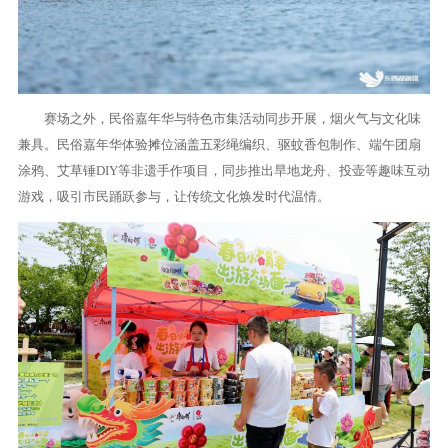
赛场之外，民俗嘉年华与特色市集活动同步开展，烟火气与文化味
兼具。民俗嘉年华体验摊位涵盖五彩绳编织、驱蚊香包制作、端午团扇
涂鸦、艾草锤DIY等非遗手作项目，同步推出旱地龙舟、投壶等趣味互动
游戏，吸引市民踊跃参与，让传统文化焕发时代温情。