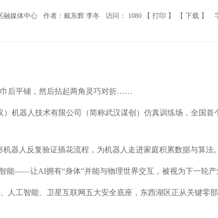
区融媒体中心
作者：戴东辉 李冬
访问：
1080
【 打印 】
【 下载 】
巾后平铺，然后拈起两角灵巧对折……
武汉）机器人技术有限公司（简称武汉谋创）仿真训练场，全国首
形机器人反复验证插花流程，为机器人走进家庭积累数据与算法
智能——让AI拥有“身体”并能与物理世界交互，被视为下一轮
、人工智能、卫星互联网五大安全底座，东西湖区正从关键零部