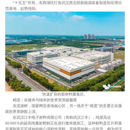
“十五五”开局，东西湖区打造武汉西北部新能源装备制造和应用示
范基地，起势强劲。
快速扩容的新材料聚集区。
精进：在微米与纳米的世界里突破极限
东流港畔，国家网安基地核心区，另一场关于“精度”的竞赛正在微
观世界里静默上演。
在武汉江丰电子材料有限公司（简称武汉江丰），纯度高达
99.999％的超高纯溅射靶材正在进行微米级加工。这种材料是芯片和显
示屏制造不可或缺的核心消耗性原料，其纯度的每一点提升，都为武汉