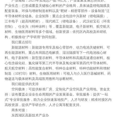
产业规模：2025年实现总产值74亿元，产业集聚发展态势良好。
产业生态：已形成覆盖关键核心材料的产业格局，具体涵盖锂电隔膜及
配套装备、环保与增材制造材料以及“靶材－精密零部件－设备制造”泛
半导体材料全链条。企业矩阵：重点企业包括中兴新材（锂电隔膜）、
江丰电子（超高纯靶材）、现代精工（锂电设备）、武汉硅宝石（环境
控制）、仕全兴（特种涂料）等，覆盖新能源、电子新材料、航空航天
材料、生物医用材料等多个领域。创新资源：依托区内高校及科研机
构，积极推动“产学研用”协同创新。
我们重点招引
新能源材料：新能源专用车及核心零部件、动力电池关键材料、可
再生能源材料。重点布局固态电解质、湿法隔膜等下一代电池核心材
料。电子新材料：新型显示材料、半导体材料和高频高速通信材料。核
心包含碳化硅、氮化镓等第三代半导体及氧化镓等第四代半导体材料。
航天航空材料：高性能复合材料、特种合金材料、特种功能材料和增材
制造（3D打印）材料。生物医用材料：可植入与介入医疗器械材料、药
物递送与载体材料及高端医用敷料与诊断材料。
我们能提供的支持
空间载体：可提供标准厂房、定制化产业空间及产业用地。资金支
持：设有覆盖企业全生命周期的产业发展基金。审批服务：提供“一站
式”专业审批服务，助力企业快速落地投产。人才与研发：精准对接区内
高校资源，提供产学研合作、人才公寓等配套支持。
商务对接：
东西湖区高新技术产业办