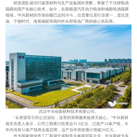
研发团队成功打破原材料与生产设备国外垄断，掌握了干法锂电池
隔膜的国产化核心技术。如今，在新能源汽车动力电池和储能电池隔膜
领域，中兴新材的市场份额已达到30％，出货量位居行业第一，是比亚
迪、宁德时代、海晨储能等国内外头部电池厂商的核心供应商。
武汉中兴创新材料技术有限公司。
“从资源导引到公交设站，这里的营商服务贴身又贴心。”中兴新材
相关负责人表示，公司三期累计投资达35.3亿元，已投产34条产线，今
年内另有32条产线将全面启用，达产后年营收预计突破20亿元。
作为国家级绿色工厂和湖北省制造业单项冠军企业，中兴新材为东