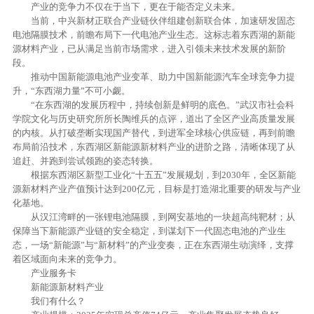
产业的竞争力不仅在于当下，更在于能否定义未来。
当前，中兴新材正联合产业链伙伴组建创新联合体，加速研发固态
电池隔膜技术，前瞻布局下一代电池产业生态。这标志着东西湖的新能
源材料产业，已从满足当前市场需求，进入引领未来技术发展的新阶
段。
推动中国新能源电池产业变革、助力中国新能源汽车全球竞争力提
升，“东西湖力量”不可小觑。
“在东西湖的发展历程中，持续创新是鲜明的底色。”武汉市社会科
学院文化与历史研究所所长陶维兵的点评，道出了全区产业高质量发展
的内核。从打破垄断实现国产替代，到进军全球核心供应链，再到前瞻
布局前沿技术，东西湖区新能源新材料产业的进阶之路，清晰体现了从
追赶、并跑到尝试领跑的姿态转换。
根据东西湖区新型工业化“十五五”发展规划，到2030年，全区新能
源新材料产业产值预计达到200亿元，目标是打造湖北重要的研发与产业
化基地。
从汉江湾畔的一张锂电池隔膜，到网安基地的一块超高纯靶材；从
保障当下新能源产业链的安全稳定，到谋划下一代固态电池的产业生
态，一场“新能源”与“新材料”的产业变奏，正在东西湖生动演绎，支撑
着区域面向未来的竞争力。
产业服务卡
新能源新材料产业
我们有什么？