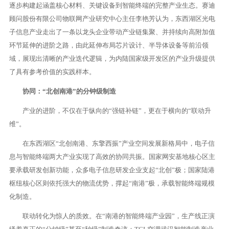
逐步构建起涵盖核心材料、关键设备到智能终端的完整产业生态。赛迪
顾问股份有限公司物联网产业研究中心主任李艳芳认为，东西湖区光电
子信息产业走出了一条以龙头企业带动产业链集聚、并持续向高附加值
环节延伸的进阶之路，由此延伸布局芯片设计、半导体设备等前沿领
域，展现出清晰的产业迭代逻辑，为内陆国家级开发区的产业升级提供
了具有参考价值的实践样本。
协同：“北创南港”的分钟级制造
产业的进阶，不仅在于纵向的“强链补链”，更在于横向的“联动升
维”。
在东西湖区“北创南港、东擎西振”产业空间发展新格局中，电子信
息与智能终端两大产业实现了高效的协同共振。国家网安基地核心区主
要承载研发创新功能，众多电子信息研发企业支起“北创”极；国家陆港
枢纽核心区则依托强大的物流优势，撑起“南港”极，承载智能终端规模
化制造。
联动转化为惊人的质效。在“南港的智能终端产业园”，生产线正演