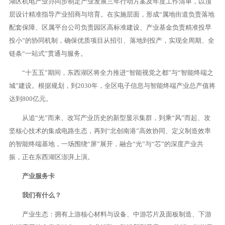
湖区机电产业办同步制定产业发展三年行动方案及年度工作清单，以顶
层设计精准指导产业招商与培育。在实施层面，形成“属地街道负责落地
配套保障、区属平台公司负责园区高标准建设、产业基金负责精准投早
投小”的协同机制，确保优质项目从招引、落地到投产，实现全周期、全
链条“一站式”贯通与服务。
“十五五”期间，东西湖区将全力推进“智能视觉之都”与“智能终端之
城”建设。根据规划，到2030年，全区电子信息与智能终端产业总产值将
达到800亿元。
从追“光”而来、改写产业历史的新型显示集群，到乘“风”而起、攻
坚核心技术的集成电路生态，再到“北创南港”高效协同、定义制造效率
的智能终端基地，一场围绕“屏”展开，融合“光”与“芯”的深度产业共
振，正在东西湖区澎湃上演。
产业服务卡
我们有什么？
产业生态：拥有上游核心材料与设备、中游芯片及面板制造、下游