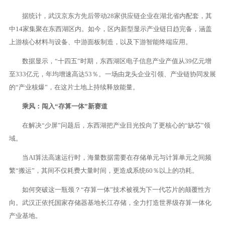
据统计，武汉京东方先后带动28家供应链企业在湖北省内配套，其
中14家集聚在东西湖区内。如今，区内新型显示产业链日趋完备，涵盖
上游核心材料与设备、中游面板制造，以及下游智能终端应用。
数据显示，“十四五”时期，东西湖区电子信息产业产值从39亿元增
至333亿元，年均增速高达53％。一场由龙头企业引领、产业链协同发展
的“产业核爆”，在这片土地上持续释放能量。
乘风：闯入“存算一体”新赛道
在解决“少屏”问题后，东西湖把产业目光投向了更核心的“缺芯”领
域。
当AI算法高速运行时，海量数据需要在存储单元与计算单元之间频
繁“搬运”，其间不仅耗费大量时间，更造成系统60％以上的功耗。
如何突破这一瓶颈？“存算一体”技术被视为下一代芯片的颠覆性方
向。武汉正依托国家存储器基地长江存储，全力打造世界级存算一体化
产业基地。