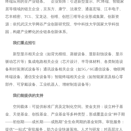
终端应用的全产业链条。 企业矩阵：引进新型显示、PC终端、智能家
居等领域的链主企业，京东方、康宁、法液空、通嘉宏瑞、江丰电子、
芯丰精密、TCL、宝龙达、创维、创想三维等企业形成集聚。创新资
源：依托武汉大学网谷产业创新研究院、华中科技大学国家大学科技
园，构建产业孵化的全链条创新体系。
我们重点招引
新型显示相关企业（如背光模组、蒸镀设备、显影刻蚀设备、显示
驱动芯片等）集成电路相关企业（芯片设计、半导体材料、各类制造设
备和封装测试设备等）通讯设备相关企业（如5G／6G通信设备、物联网
终端设备、通信安全设备等）智能终端相关企业（如智能家居及核心零
部件、可穿戴设备、工业机器人、增材制造设备等）
我们能提供的支持
空间载体：可提供标准厂房及定制化空间。资金支持：设立种子基
金、天使基金、创投基金、产业基金等多种类型，形成覆盖企业“种子期
——初创期——成长期——成熟期”全生命周期的基金矩阵。审批服务：
提供“一站式”审批服务，助力企业快速落地。人才与研发：对高层次人