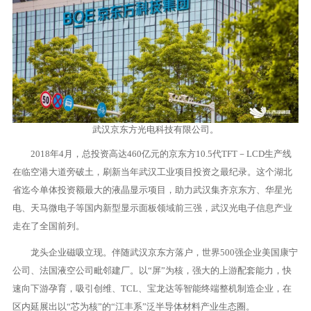
武汉京东方光电科技有限公司。
2018年4月，总投资高达460亿元的京东方10.5代TFT－LCD生产线
在临空港大道旁破土，刷新当年武汉工业项目投资之最纪录。这个湖北
省迄今单体投资额最大的液晶显示项目，助力武汉集齐京东方、华星光
电、天马微电子等国内新型显示面板领域前三强，武汉光电子信息产业
走在了全国前列。
龙头企业磁吸立现。伴随武汉京东方落户，世界500强企业美国康宁
公司、法国液空公司毗邻建厂。以“屏”为核，强大的上游配套能力，快
速向下游孕育，吸引创维、TCL、宝龙达等智能终端整机制造企业，在
区内延展出以“芯为核”的“江丰系”泛半导体材料产业生态圈。