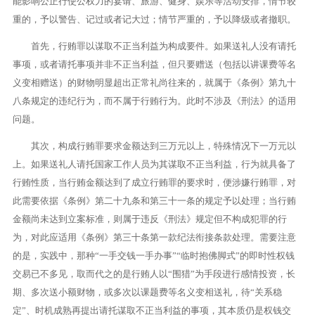
能影响公正行使公权力的宴请、旅游、健身、娱乐等活动安排，情节较
重的，予以警告、记过或者记大过；情节严重的，予以降级或者撤职。
首先，行贿罪以谋取不正当利益为构成要件。如果送礼人没有请托
事项，或者请托事项并非不正当利益，但只要赠送（包括以讲课费等名
义变相赠送）的财物明显超出正常礼尚往来的，就属于《条例》第九十
八条规定的违纪行为，而不属于行贿行为。此时不涉及《刑法》的适用
问题。
其次，构成行贿罪要求金额达到三万元以上，特殊情况下一万元以
上。如果送礼人请托国家工作人员为其谋取不正当利益，行为就具备了
行贿性质，当行贿金额达到了成立行贿罪的要求时，便涉嫌行贿罪，对
此需要依据《条例》第二十九条和第三十一条的规定予以处理；当行贿
金额尚未达到立案标准，则属于违反《刑法》规定但不构成犯罪的行
为，对此应适用《条例》第三十条第一款纪法衔接条款处理。需要注意
的是，实践中，那种“一手交钱一手办事”“临时抱佛脚式”的即时性权钱
交易已不多见，取而代之的是行贿人以“围猎”为手段进行感情投资，长
期、多次送小额财物，或多次以课题费等名义变相送礼，待“关系稳
定”、时机成熟再提出请托谋取不正当利益的事项，其本质仍是权钱交