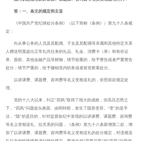
答：一、条文的规定和主旨
《中国共产党纪律处分条例》（以下简称《条例》）第九十八条规
定：
向从事公务的人员及其配偶、子女及其配偶等亲属和其他特定关系
人赠送明显超出正常礼尚往来的礼品、礼金、消费卡（券）和有价证
券、股权、其他金融产品等财物，情节较重的，给予警告或者严重警告
处分；情节严重的，给予撤销党内职务或者留党察看处分。
以讲课费、课题费、咨询费等名义变相送礼的，依照前款规定处
理。
党的十八大以来，纠正“四风”取得了很大的成效，但高压态势之
下，“四风”问题改头换面、由明转暗，发生了隐形变异。“变”的是手
法，“隐”的是目的，针对监督执纪中发现的以讲课费、课题费、咨询费
等名义变相送礼、拉关系的问题，《条例》第九十八条新增第二款，增
加了以讲课费、课题费、咨询费等名义变相送礼的处分规定，对违规送
礼行为的特殊情形进行细化规定，释放出对“穿着马甲”的“四风”问题保