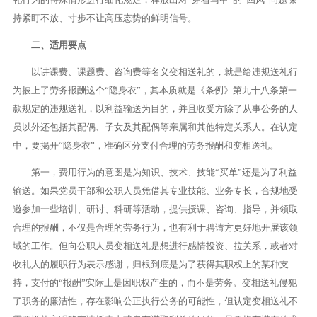
持紧盯不放、寸步不让高压态势的鲜明信号。
二、适用要点
以讲课费、课题费、咨询费等名义变相送礼的，就是给违规送礼行
为披上了劳务报酬这个“隐身衣”，其本质就是《条例》第九十八条第一
款规定的违规送礼，以利益输送为目的，并且收受方除了从事公务的人
员以外还包括其配偶、子女及其配偶等亲属和其他特定关系人。在认定
中，要揭开“隐身衣”，准确区分支付合理的劳务报酬和变相送礼。
第一，费用行为的意图是为知识、技术、技能“买单”还是为了利益
输送。如果党员干部和公职人员凭借其专业技能、业务专长，合规地受
邀参加一些培训、研讨、科研等活动，提供授课、咨询、指导，并领取
合理的报酬，不仅是合理的劳务行为，也有利于聘请方更好地开展该领
域的工作。但向公职人员变相送礼是想进行感情投资、拉关系，或者对
收礼人的履职行为表示感谢，归根到底是为了获得其职权上的某种支
持，支付的“报酬”实际上是因职权产生的，而不是劳务。变相送礼侵犯
了职务的廉洁性，存在影响公正执行公务的可能性，但认定变相送礼不