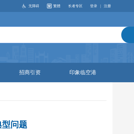
无障碍
繁體
长者专区
登录
|
注册
搜索
招商引资
印象临空港
典型问题