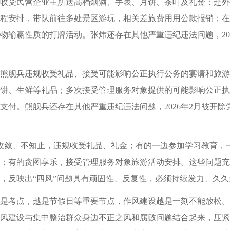
间违规收受民营企业主所送高档烟酒、手表、月饼、茶叶及礼金；
程安排，带队前往多处景区游玩，相关差旅费用用公款报销；在2
物输赢性质的打牌活动。张炜还存在其他严重违纪违法问题，20
舰兵违规收受礼品、接受可能影响公正执行公务的宴请和旅游活动
饼、生鲜等礼品；多次接受管理服务对象提供的可能影响公正执
支付。熊舰兵还存在其他严重违纪违法问题，2026年2月被开
收敛、不知止，违规收受礼品、礼金；有的一边参加学习教育，
；有的贪图享乐，接受管理服务对象旅游活动安排。这些问题充
，反映出“四风”问题具有顽固性、反复性，必须持续发力、久久
是考点，越是节假日等重要节点，作风建设越是一刻不能放松。
风建设与集中整治群众身边不正之风和腐败问题结合起来，压紧