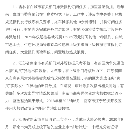
1．吉林省白城市有关部门摊派报刊订阅任务，加重基层负担。近年
来，白城市委宣传部在年度党报党刊征订工作中，违反党中央关于严格
规范报刊发行秩序有关要求，搭车摊派其他10余种报刊，并将订阅任务
进行分解，有的县为完成任务层层加码，有的乡镇将英文报纸订阅任务
摊派给村，2025年仅通榆县就花费139.89万元订阅其他17种报刊。白城
市总工会、生态环境局等市直单位也按上级要求向下级摊派行业报刊订
阅任务。大量报刊阅读率低，闲置堆放造成浪费。
2．江苏省南京市有关部门对外贸数据只考不核，有的区为争先进位
不惜“购买”异地出口数据。近年来，在上级部门考核压力下，江苏省南
京市商务局对外贸指标完成情况频繁排名通报，有的区为完成任务“购
买”实际发生在异地的出口数据。在巡视、审计等多次指出相关问题，有
关部门多次发出异常情况预警后，南京市商务局仍然对考核数据监管不
力，整改整治流于形式。2018年至2025年6月，南京市江宁经济开发区
使用大额财政资金“购买”异地出口数据。
3．江西省新余市盲目收购上市企业，造成巨大经济损失。2020年9
月，新余市为完成上级下达的企业上市“倍增计划”，未经充分论证评