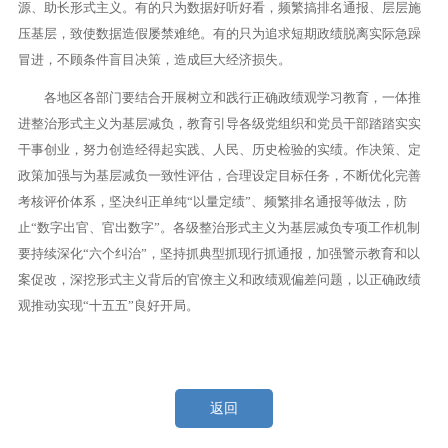
源、助长形式主义。有的只为数据好听好看，频繁搞排名通报、层层施
压基层，致使数据造假屡禁难绝。有的只为追求短期政绩脱离实际急躁
冒进，不顾条件盲目决策，造成巨大经济损失。
各地区各部门要结合开展树立和践行正确政绩观学习教育，一体推
进整治形式主义为基层减负，教育引导各级党组织和党员干部踏踏实实
干事创业，努力创造经得起实践、人民、历史检验的实绩。作决策、定
政策加强与为基层减负一致性评估，合理设定目标任务，不断优化完善
考核评价体系，坚决纠正单纯“以量定绩”、频繁排名通报等做法，防
止“数字出官、官出数字”。各级整治形式主义为基层减负专项工作机制
要持续深化“六个纠治”，坚持抓典型抓现行抓通报，加强警示教育和以
案促改，深挖形式主义背后的官僚主义和政绩观偏差问题，以正确政绩
观推动实现“十五五”良好开局。
返回