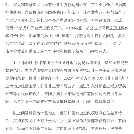
估、深入调查核实，由国有企业出资收购省外某上市企业股份并成为其
控股股东，之后将该企业由外地迁至新余市。该企业主营业务与新余市
产业契合度不高，并长期存在严重财务造假问题，但新余市急于求成，
仅用3个多月时间就完成收购工作。2020年底，该企业出现明显违规操作
和资金困难，新余市为防止企业“爆雷”，掩盖收购中存在的问题，多次
给企业借款，甚至在发现企业往年财务造假后仍进行借款。2023年7月，
该企业被最终退市，经全力催收和挽损，新余市仍损失巨大。
4．中国通用技术集团子企业通过虚假贸易虚增业绩，增加国有资产
损失风险。中国通用技术集团在有关方面多次指出其一些子企业搞虚假
贸易问题后，推进问题整改不力，2025年有关方面再次发现其下属4家企
业为增加经营业绩，扩张非主营内贸业务，通过引入外部企业增加贸易
环节等方式虚增收入。集团所属中国车辆进出口有限公司无视业务风
险，逃避监管开展融资性贸易造成风险敞口，部分订单钱货两空。
以上问题暴露出一些地方、部门和国有企业政绩观存在偏差和错
位，贯彻落实党中央整治形式主义为基层减负决策部署仍有差距。有的
只为上级满意不顾基层实际，层层加码下达指标、摊派任务，浪费资