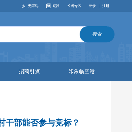
无障碍
繁體
长者专区
登录
|
注册
搜索
招商引资
印象临空港
，村干部能否参与竞标？