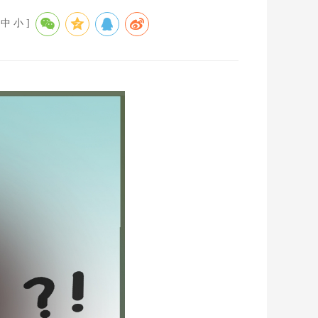
中
小
]