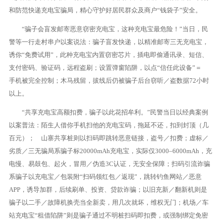
和防范快递充电宝骗局，精心守护好居民群众及商户“钱袋子”安全。
“骗子会盲发邮寄恶意窃密充电宝，这种充电宝最危险！”当日，民
警等一行走村串户以案说法：骗子盲发快递，以精准邮寄三无充电宝，
诱你“免费试用”，此种充电宝内置窃密芯片，插电即偷通讯录、短信、
支付密码、验证码，远程盗刷；设置弹窗陷阱，以点“信任此设备”＝
手机被完全控制；木马残留，拔线后仍被骗子后台窃听／盗数据72小时
以上。
“共享充电宝高额扣费，骗子以此花招牟利。”民警当日以经典案例
以案普法：陌生人借你手机扫他的充电宝码，拖延不还，扣到封顶（几
百元）； 山寨共享桩则以扫码即跳转恶意链接，盗号／扣费；虚标／
劣质／三无骗局系骗子标20000mAh充电宝，实际仅3000–6000mAh，充
电慢、易鼓包、起火，冒用／伪造3C认证，无安全保障；扫码引流诈骗
系骗子以充电宝／包装附“扫码领红包／返现”，跳转钓鱼网站／恶意
APP，诱导加群，后续刷单、投资、贷款诈骗；以旧充新／翻新机则是
骗子以二手／故障机换壳当全新卖，用几次就坏，维权无门；机场／车
站充电宝“租借陷阱”则是骗子通过不明桩扫码即扣费，或强制绑定免密