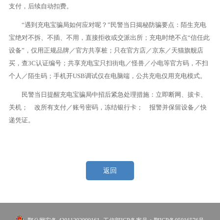
支付，后续自动扣费。
“遇到充电宝骗局如何应对呢？”民警当日揭秘防骗要点：陌生充电
宝绝对不拆、不插、不用，直接拒收或交派出所；充电时绝不点“信任此
设备”，仅用正规品牌／官方共享桩；只在官方店／京东／天猫旗舰店
买，查3C认证编号；共享充电宝只扫街电／怪兽／小电等官方码，不扫
个人／陌生码；手机开USB调试仅在电脑端，公共充电仅用充电模式。
民警当日提醒充电宝骗局中招后紧急处理措施：立即断网、拔卡、
关机； 改所有支付／账号密码，冻结银行卡； 报警并保留设备／快
递凭证。
返回