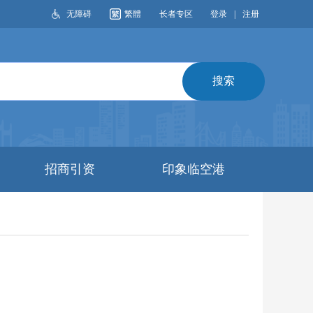
无障碍
繁體
长者专区
登录
|
注册
搜索
招商引资
印象临空港