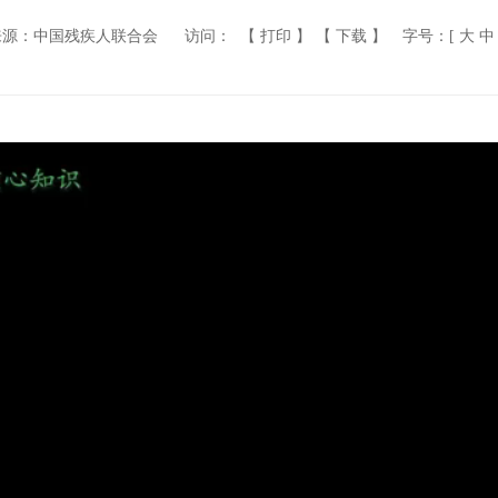
来源：中国残疾人联合会
访问：
【 打印 】
【 下载 】
字号：[
大
中