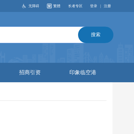
无障碍
繁體
长者专区
登录
|
注册
搜索
招商引资
印象临空港